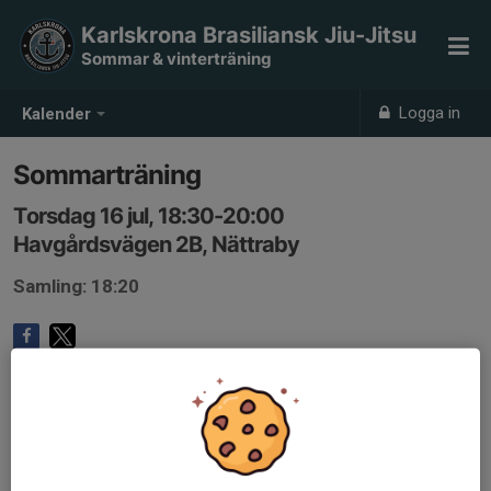
Karlskrona Brasiliansk Jiu-Jitsu
Sommar & vinterträning
Logga in
Kalender
Sommarträning
Torsdag 16 jul, 18:30-20:00
Havgårdsvägen 2B, Nättraby
Samling: 18:20