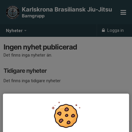
Karlskrona Brasiliansk Jiu-Jitsu
Barngrupp
Logga in
Nyheter
Ingen nyhet publicerad
Det finns inga nyheter än.
Tidigare nyheter
Det finns inga tidigare nyheter