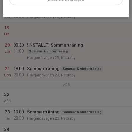
18
18:30
Sommarträning
Sommar & vinterträning
20:00
Tor
Havgårdsvägen 2B, Nättraby
19
Fre
20
09:30
!INSTÄLLT! Sommarträning
11:00
Lör
Sommar & vinterträning
Havgårdsvägen 2B, Nättraby
21
18:00
Sommarträning
Sommar & vinterträning
20:00
Sön
Havgårdsvägen 2B, Nättraby
v.26
22
Mån
23
19:00
Sommarträning
Sommar & vinterträning
20:30
Tis
Havgårdsvägen 2B, Nättraby
24