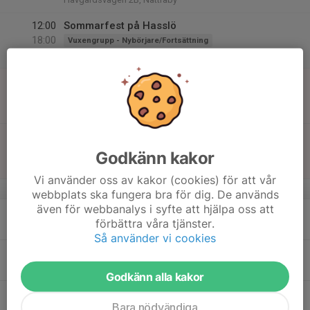
12:00
Sommarfest på Hasslö
18:00
Vuxengrupp - Nybörjare/Fortsättning
Sandrydsvägen 20 373 65 Hasslö
14
18:00
BJJ NOGI Grunder
19:00
Sön
Vuxengrupp - Nybörjare/Fortsättning
Havgårdsvägen 2B, Nättraby
19:00
BJJ Sparring
20:00
Vuxengrupp - Nybörjare/Fortsättning
Godkänn kakor
Havgårdsvägen 2B, Nättraby
Vi använder oss av kakor (cookies) för att vår
v.25
webbplats ska fungera bra för dig. De används
även för webbanalys i syfte att hjälpa oss att
15
förbättra våra tjänster.
Mån
Så använder vi cookies
16
19:00
Sommarträning
Sommar & vinterträning
20:30
Tis
Havgårdsvägen 2B, Nättraby
Godkänn alla kakor
17
Bara nödvändiga
Ons