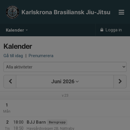
Karlskrona Brasiliansk Jiu-Jitsu
Logga in
Kalender
Kalender
Gå till idag
|
Prenumerera
Juni 2026
v.23
1
Mån
2
18:00
BJJ Barn
Barngrupp
18:50
Tis
Havgårdsvägen 2B, Nättraby