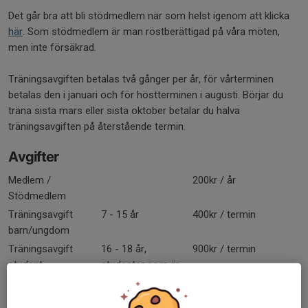
Det går bra att bli stödmedlem när som helst igenom att klicka
här
. Som stödmedlem är man röstberättigad på våra möten,
men inte försäkrad.
Träningsavgiften betalas två gånger per år, för vårterminen
betalas den i januari och för höstterminen i augusti. Börjar du
träna sista mars eller sista oktober betalar du halva
träningsavgiften på återstående termin.
Avgifter
Medlem /
200kr / år
Stödmedlem
Träningsavgift
7 - 15 år
400kr / termin
barn/ungdom
Träningsavgift
16 - 18 år,
900kr / termin
student
studenter som är
18+ ska visa upp
studentkort