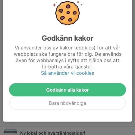
19:00-21:00 KBJJ Sparring/Nybörjarpass
Dela nyhet
Godkänn kakor
Kommentarer
Vi använder oss av kakor (cookies) för att vår
webbplats ska fungera bra för dig. De används
Attila Berner
3 feb 2025
även för webbanalys i syfte att hjälpa oss att
🤘😎🤘
förbättra våra tjänster.
Så använder vi cookies
Tidigare nyheter
Godkänn alla kakor
Betalning sommarträning
23 jun, 18:57
0
Bara nödvändiga
Kvittotjänst
20 maj, 16:59
0
Ny lokal och nya träningstider!