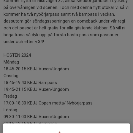
kommer flytta till Riksvägen 37, alltså Medborgarhuset i Lyckeby
på övervåningen vid scenen. I och med denna flytt utökar vi så vi
kommer ha två nybörjarpass samt två barnpass i veckan,
dessutom gör söndagssparringen en comeback under vår regi
och det passet är helt gratis för alla gästande klubbar. Så vill ni
börja träna så dyk upp på första bästa pass som passar er
under och efter v.34!
HÖSTEN 2024
Måndag
18:45-20:15 KBJJ Vuxen/Ungdom
Onsdag
18:45-19:40 KBJJ Barnpass
19:45-21:15 KBJJ Vuxen/Ungdom
Fredag
17:00-18:30 KBJJ Öppen matta/ Nybörjarpass
Lördag
09:30-11:00 KBJJ Vuxen/Ungdom
11:15-12:15 KBJJ Barnpass
Söndag