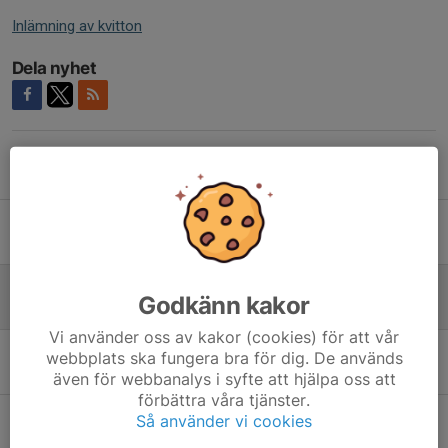
Inlämning av kvitton
Dela nyhet
Tidigare nyheter
Betalning sommarträning
23 jun, 18:57
0
Kvittotjänst
Godkänn kakor
20 maj, 16:59
0
Vi använder oss av kakor (cookies) för att vår
Ny lokal och nya träningstider!
webbplats ska fungera bra för dig. De används
27 jan, 21:53
0
även för webbanalys i syfte att hjälpa oss att
förbättra våra tjänster.
Fritidskortet - för barn mellan 8-16 år
Så använder vi cookies
18 sep 2025
0