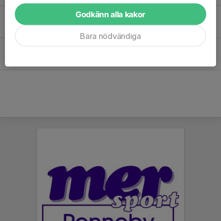
Godkänn alla kakor
Gradering 28/5
29 apr 2025
0
Bara nödvändiga
Nya tider, Ny Lokal, Ny Termin
18 jul 2024
1